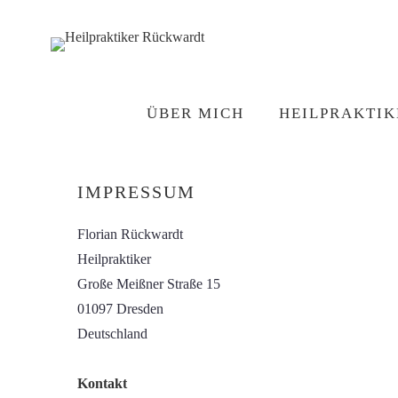
ÜBER MICH
HEILPRAKTIK
IMPRESSUM
Osteopathie
I
Florian Rückwardt
Akupunktur
Heilpraktiker
Chiropraktik
Große Meißner Straße 15
Kinesiologisches Tapin
01097 Dresden
Deutschland
Schröpfmassage
Kontakt