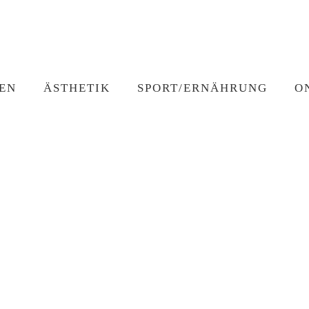
EN
ÄSTHETIK
SPORT/ERNÄHRUNG
O
njektionslipolyse
Ernährungstherapie
Privattraining
g